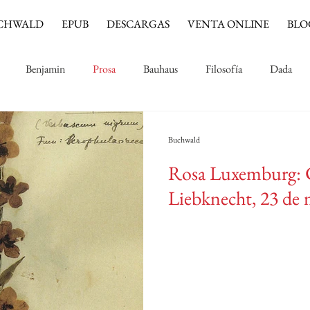
CHWALD
EPUB
DESCARGAS
VENTA ONLINE
BLO
Benjamin
Prosa
Bauhaus
Filosofía
Dada
Música
Cine
Jinete azul
Impresionismo
Buchwald
Rosa Luxemburg: C
Liebknecht, 23 de