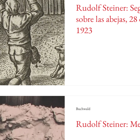
Rudolf Steiner: Se
sobre las abejas, 2
1923
Buchwald
Rudolf Steiner: Me