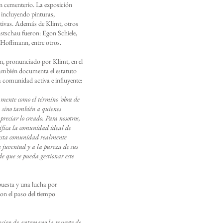
 un cementerio. La exposición
 incluyendo pinturas,
ativas. Además de Klimt, otros
nstschau fueron: Egon Schiele,
offmann, entre otros.
n, pronunciado por Klimt, en el
 también documenta el estatuto
na comunidad activa e influyente:
mente como el término
‘
obra de
, sino también a quienes
preciar lo creado. Para nosotros,
ifica la comunidad ideal de
e esta comunidad realmente
su juventud y a la pureza de sus
de que se pueda gestionar este
puesta y una lucha por
con el paso del tiempo
uncien de antemano la muerte de