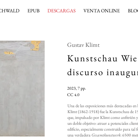
CHWALD
EPUB
DESCARGAS
VENTA ONLINE
BLO
Gustav Klimt
Kunstschau Wie
discurso inaugu
2023, 7 pp.
CC 4.0
Una de las exposiciones más destacadas en l
Klimt (1862-1918) fue la Kunstschau de 19
que, impulsado por Klimt como anfitrión y
un doble objetivo: atraer a potenciales clien
edificio, especialmente construido para tal 
una verdadera
Gesamtkunstwerk
: 6500 met