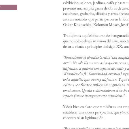
exhibición, salones, jardines, cafés y hasta
F
presentó una amplia gama de obras de arte,
esculturas, grabados, dibujos y artes decor
artistas notables que participaron en la Ku
Oskar Kokoschka, Koloman Moser, Josef H
Tradujimos aquí el discurso de inauguració
que no sólo delinea su visión del arte, sino
del arte vienés a principios del siglo XX, u
“Entendemos el término
‘artista’
tan amplia
arte
’
. No sólo llamamos así a quienes crean
disfrutan, a quienes son capaces de sentir y a
‘
Künstlerschaft
’
[comunidad artística] sign
todos aquellos que crean y disfrutan. Y qu
exista y sea fuerte e influyente es gracias a 
convicciones. Queda evidenciado en el hecho 
espacio físico e inaugurar esta exposición.”
Y deja bien en claro que también es una res
establecer una nueva perspectiva, que sólo 
encontrará su legitimación:
“Por eso es inútil que nuestros enemigos an