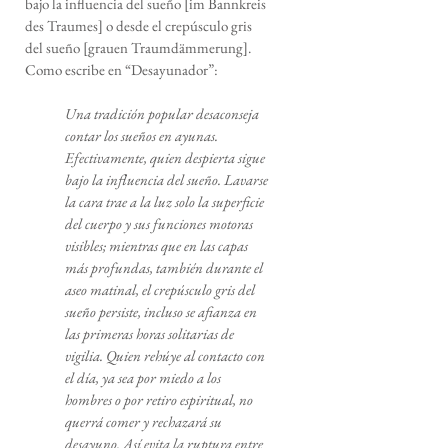
bajo la influencia del sueño [im Bannkreis
des Traumes] o desde el crepúsculo gris
del sueño [grauen Traumdämmerung].
Como escribe en “Desayunador”:
Una tradición popular desaconseja
contar los sueños en ayunas.
Efectivamente, quien despierta sigue
bajo la influencia del sueño. Lavarse
la cara trae a la luz solo la superficie
del cuerpo y sus funciones motoras
visibles; mientras que en las capas
más profundas, también durante el
aseo matinal, el crepúsculo gris del
sueño persiste, incluso se afianza en
las primeras horas solitarias de
vigilia. Quien rehúye al contacto con
el día, ya sea por miedo a los
hombres o por retiro espiritual, no
querrá comer y rechazará su
desayuno. Así evita la ruptura entre