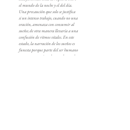
el mundo de la noche y el del día.
Una precaución que solo se justifica
si un intenso trabajo, cuando no una
oración, amenaza con consumir al
sueño; de otra manera llevaría a una
confusión de ritmos vitales. En este
estado, la narración de los sueños es
funesta porque parte del ser humano
permanece conjurada con el mundo
onírico, y al traicionarlo con sus
palabras, tendrá que esperar su
venganza. Dicho de otra manera: se
traiciona a sí mismo. Uno ha
perdido la protección de la
ingenuidad onírica y, al tocar sin
autoridad su sueño, queda expuesto.
Pues solo desde otra orilla, a plena
luz, desde la distancia de la
memoria, es permitido hablar del
sueño. Este otro lado de lo onírico