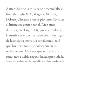
A medida que la música se desarrollaba a
fines del siglo XIX, Wagner, Mahler,
Debussy, Strauss y otros pioneros llevaron
al límite ese centro tonal. Diez años
después, en el siglo XX, para Schönberg,
la música se encontarba en crisis. En lugar
de la antigua jerarquía tonal, estableció
que los doce tonos se colocaran en un
orden o serie. Una vez que se tocaba un
tono, no se debía repetir hasta que toda la
serie se hubiera desarrollado. Sin embargo,
existen formas de modificar ese dictamen,
porque Schönberg mismo adaptó su
técnica de manera que la serie pudiera ser
traspuesta, recorrida hacia atrás o al revés,
dividida en unidades más pequeñas que
se mezclaban y combinaban, y así
sucesivamente.