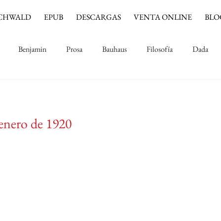
CHWALD
EPUB
DESCARGAS
VENTA ONLINE
BLO
Benjamin
Prosa
Bauhaus
Filosofía
Dada
Música
Cine
Jinete azul
Impresionismo
 enero de 1920