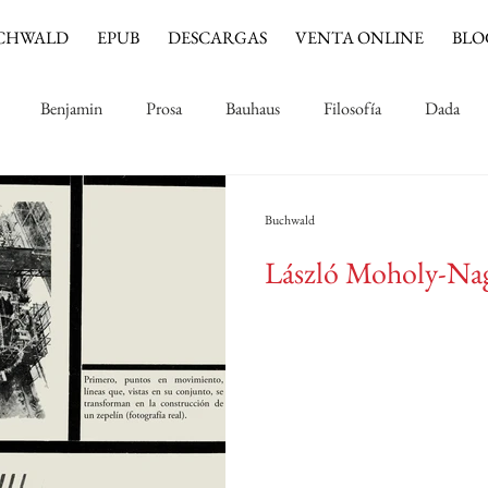
CHWALD
EPUB
DESCARGAS
VENTA ONLINE
BLO
Benjamin
Prosa
Bauhaus
Filosofía
Dada
Música
Cine
Jinete azul
Impresionismo
Buchwald
László Moholy-Nag