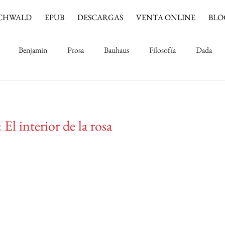
CHWALD
EPUB
DESCARGAS
VENTA ONLINE
BLO
Benjamin
Prosa
Bauhaus
Filosofía
Dada
Música
Cine
Jinete azul
Impresionismo
El interior de la rosa