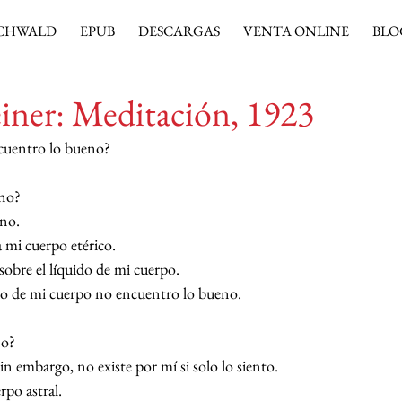
CHWALD
EPUB
DESCARGAS
VENTA ONLINE
BLO
iner: Meditación, 1923
cuentro lo bueno?
eno?
no.
 mi cuerpo etérico.
sobre el líquido de mi cuerpo. 
ido de mi cuerpo no encuentro lo bueno.
no?
in embargo, no existe por mí si solo lo siento.
rpo astral.