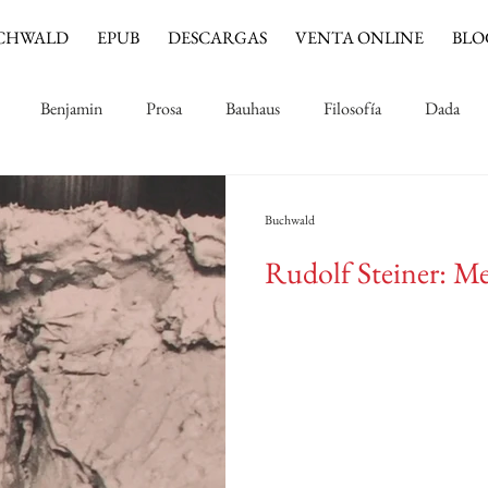
CHWALD
EPUB
DESCARGAS
VENTA ONLINE
BLO
Benjamin
Prosa
Bauhaus
Filosofía
Dada
Música
Cine
Jinete azul
Impresionismo
Buchwald
Rudolf Steiner: Me