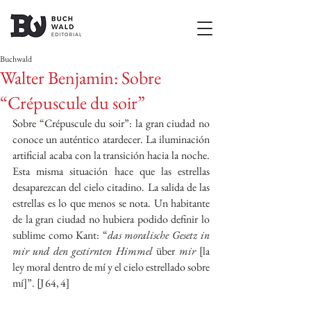
Buchwald
Walter Benjamin: Sobre
“Crépuscule du soir”
Sobre “Crépuscule du soir”: la gran ciudad no 
conoce un auténtico atardecer. La iluminación 
artificial acaba con la transición hacia la noche. 
Esta misma situación hace que las estrellas 
desaparezcan del cielo citadino. La salida de las 
estrellas es lo que menos se nota. Un habitante 
de la gran ciudad no hubiera podido definir lo 
sublime como Kant: “
das moralische Gesetz in 
mir und den gestirnten Himmel 
über
 mir 
[la 
ley moral dentro de mí y el cielo estrellado sobre 
mí]”. [J 64, 4]