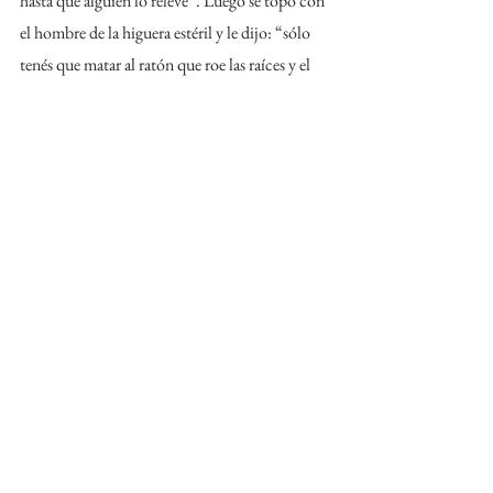
hasta que alguien lo releve”. Luego se topó con 
el hombre de la higuera estéril y le dijo: “sólo 
tenés que matar al ratón que roe las raíces y el 
árbol volverá a dar frutos como antes”. “¿Qué 
querés de recompensa?” preguntó el hombre. 
“Un regimiento de infantería” y apenas había 
pronunciado esas palabras, un regimiento ya 
marchaba detrás de él. Al leñador no le pareció 
mal y así llegó a la ciudad donde el pozo del 
mercado se había secado: “saquen la piedra 
blanca que está en el fondo”. Entonces alguien 
bajó y sacó la piedra, y apenas estuvo arriba, la 
fuente se llenó de nuevo con el agua más 
cristalina. “¿Qué querés de recompensa?”, 
preguntó el alcalde. “Dame un regimiento de 
caballería”. Y cuando el leñador salió por la 