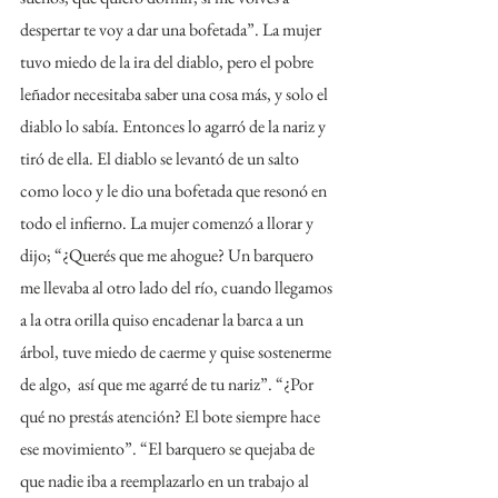
despertar te voy a dar una bofetada”. La mujer 
tuvo miedo de la ira del diablo, pero el pobre 
leñador necesitaba saber una cosa más, y solo el 
diablo lo sabía. Entonces lo agarró de la nariz y 
tiró de ella. El diablo se levantó de un salto 
como loco y le dio una bofetada que resonó en 
todo el infierno. La mujer comenzó a llorar y 
dijo; “¿Querés que me ahogue? Un barquero 
me llevaba al otro lado del río, cuando llegamos 
a la otra orilla quiso encadenar la barca a un 
árbol, tuve miedo de caerme y quise sostenerme 
de algo,  así que me agarré de tu nariz”. “¿Por 
qué no prestás atención? El bote siempre hace 
ese movimiento”. “El barquero se quejaba de 
que nadie iba a reemplazarlo en un trabajo al 