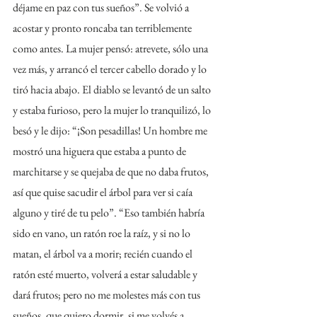
déjame en paz con tus sueños”. Se volvió a 
acostar y pronto roncaba tan terriblemente 
como antes. La mujer pensó: atrevete, sólo una 
vez más, y arrancó el tercer cabello dorado y lo 
tiró hacia abajo. El diablo se levantó de un salto 
y estaba furioso, pero la mujer lo tranquilizó, lo 
besó y le dijo: “¡Son pesadillas! Un hombre me 
mostró una higuera que estaba a punto de 
marchitarse y se quejaba de que no daba frutos, 
así que quise sacudir el árbol para ver si caía 
alguno y tiré de tu pelo”. “Eso también habría 
sido en vano, un ratón roe la raíz, y si no lo 
matan, el árbol va a morir; recién cuando el 
ratón esté muerto, volverá a estar saludable y 
dará frutos; pero no me molestes más con tus 
sueños, que quiero dormir, si me volvés a 