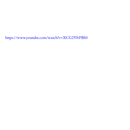
https://www.youtube.com/watch?v=XCG2VfrPBS0
#MoholyNagy
#MoholyNagyCine
#Bauhausbücher
#Bauhaus
#Policine