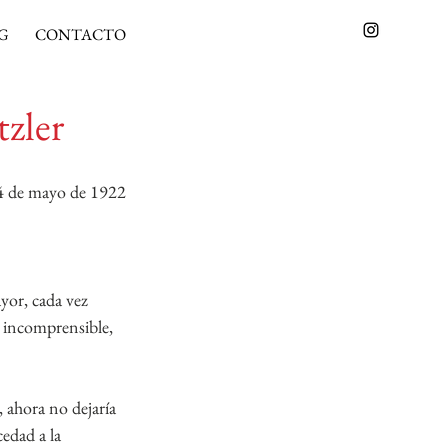
G
CONTACTO
zler
14 de mayo de 1922
yor, cada vez 
a incomprensible, 
 ahora no dejaría 
edad a la 