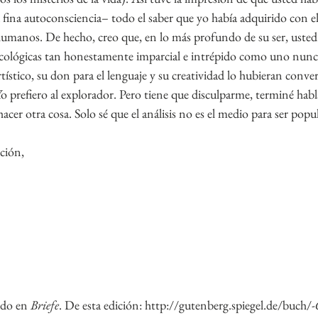
 fina autoconsciencia– todo el saber que yo había adquirido con el 
 humanos. De hecho, creo que, en lo más profundo de su ser, usted
cológicas tan honestamente imparcial e intrépido como uno nunca l
rtístico, su don para el lenguaje y su creatividad lo hubieran conver
Yo prefiero al explorador. Pero tiene que disculparme, terminé habla
er otra cosa. Solo sé que el análisis no es el medio para ser popul
ción,
ado en 
Briefe
. De esta edición: http://gutenberg.spiegel.de/buch/