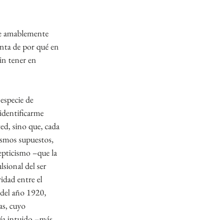
de amablemente 
nta de por qué en 
in tener en 
especie de 
dentificarme 
ed, sino que, cada 
ismos supuestos, 
epticismo –que la 
sional del ser 
idad entre el 
del año 1920, 
as, cuyo 
bía intuido –más 