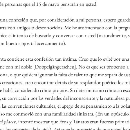
e personas que el 15 de mayo pensarán en usted.
 una confesión que, por consideración a mi persona, espero guar
arta con amigos o desconocidos. Me he atormentado con la pregu
ice el intento de buscarlo y conversar con usted (naturalmente, s
con buenos ojos tal acercamiento).
nta contiene esta confesión tan íntima. Creo que lo evité por una 
e con mi doble [Doppelgängerscheu]. No es que sea propenso a i
ona, o que quisiera ignorar la falta de talento que me separa de ust
as creaciones, creo encontrar detrás de su resplandor poético los m
que había considerado como propios. Su determinismo como su esc
su convicción por las verdades del inconsciente y la naturaleza pul
las convenciones culturales, el apego de su pensamiento a la polar
eso me conmovió con una familiaridad siniestra. (En un opúsculo 
el placer
, intenté mostrar que Eros y Tánatos eran fuerzas primari
s los misterios de la vida). Así tuve la impresión de que usted ha