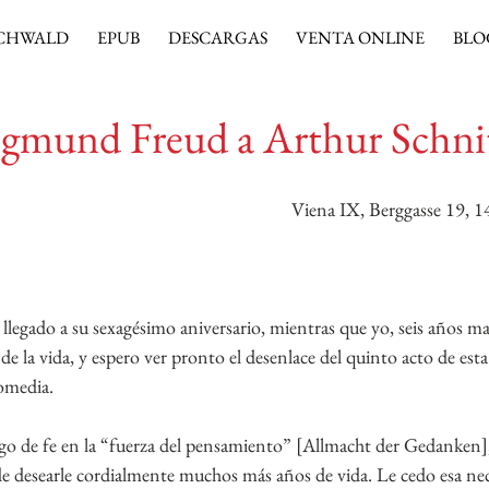
CHWALD
EPUB
DESCARGAS
VENTA ONLINE
BLO
igmund Freud a Arthur Schnit
Viena IX, Berggasse 19, 
legado a su sexagésimo aniversario, mientras que yo, seis años ma
 de la vida, y espero ver pronto el desenlace del quinto acto de est
comedia.
lgo de fe en la “fuerza del pensamiento” [Allmacht der Gedanken],
de desearle cordialmente muchos más años de vida. Le cedo esa nec