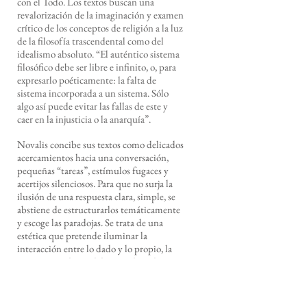
con el Todo. Los textos buscan una
revalorización de la imaginación y examen
crítico de los conceptos de religión a la luz
de la filosofía trascendental como del
idealismo absoluto. “El auténtico sistema
filosófico debe ser libre e infinito, o, para
expresarlo poéticamente: la falta de
sistema incorporada a un sistema. Sólo
algo así puede evitar las fallas de este y
caer en la injusticia o la anarquía”.
Novalis concibe sus textos como delicados
acercamientos hacia una conversación,
pequeñas “tareas”, estímulos fugaces y
acertijos silenciosos. Para que no surja la
ilusión de una respuesta clara, simple, se
abstiene de estructurarlos temáticamente
y escoge las paradojas. Se trata de una
estética que pretende iluminar la
interacción entre lo dado y lo propio, la
creación producto del estímulo y el
mundo:
“La naturaleza y la comprensión de la