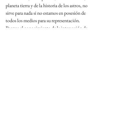
planeta tierra y de la historia de los astros, no 
sirve para nada si no estamos en posesión de 
todos los medios para su representación. 
Porque el conocimiento de la interacción de 
todo lo que conforma la totalidad del planeta 
no sirve para nada si no tenemos formas para 
comprenderla. Porque la sensibilidad más 
profunda y el alma más bella no sirven para 
nada si no tenemos a mano la forma que les 
corresponde.
Tenemos que renunciar a los resultados aislados 
y casuales que con una obra lograda le otorgan 
gloria y reconocimiento a los diletantes, y que 
sobre todo avergüenza a los profesionales.
Una vez establecidas las condiciones generales, 
comenzaré con la esencia de la forma pictórica, 